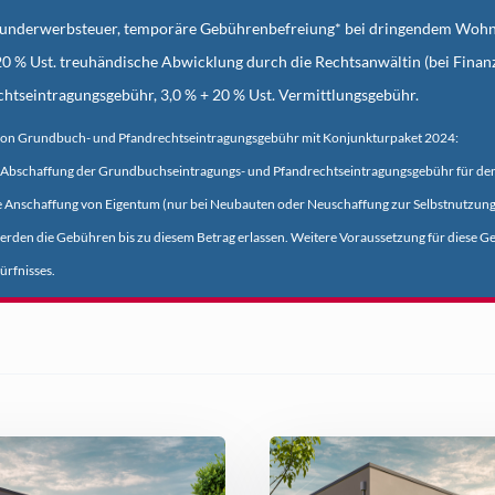
runderwerbsteuer, temporäre Gebührenbefreiung* bei dringendem Wohn
20 % Ust. treuhändische Abwicklung durch die Rechtsanwältin (bei Finanz
htseintragungsgebühr, 3,0 % + 20 % Ust. Vermittlungsgebühr.
von Grundbuch- und Pfandrechtseintragungsgebühr mit Konjunkturpaket 2024:
e Abschaffung der Grundbuchseintragungs- und Pfandrechtseintragungsgebühr für de
die Anschaffung von Eigentum
(nur bei Neubauten oder Neuschaffung zur Selbstnutzun
erden die Gebühren bis zu diesem Betrag erlassen. Weitere Voraussetzung für diese G
rfnisses.