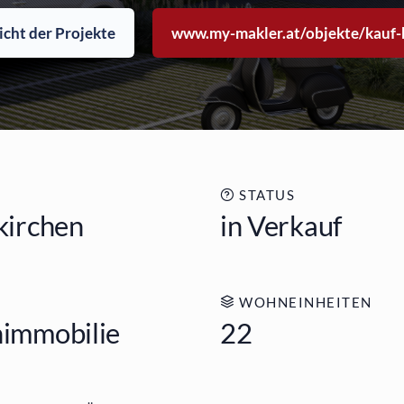
icht der Projekte
www.my-makler.at/objekte/kauf-
STATUS
irchen
in Verkauf
WOHNEINHEITEN
immobilie
22