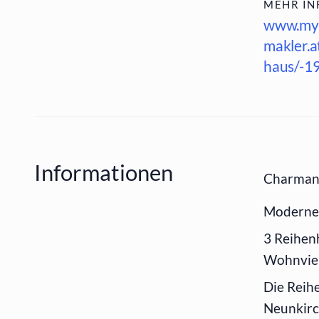
MEHR IN
www.my
makler.a
haus/-1
Informationen
Charmant
Moderne 
3 Reihen
Wohnvier
Die Reih
Neunkirc