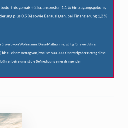
bedürfnis gemäß § 25a, ansonsten
1,1 % Eintragungsgebühr,
ierung plus 0,5 %) sowie Barauslagen, bei Finanzierung 1,2 %
n Erwerb von Wohnraum. Diese Maßnahme, gültig für zwei Jahre,
g)
bis zu einem Betrag von jeweils € 500.000. Übersteigt der Betrag diese
ebührenbefreiung ist die
Befriedigung eines dringenden