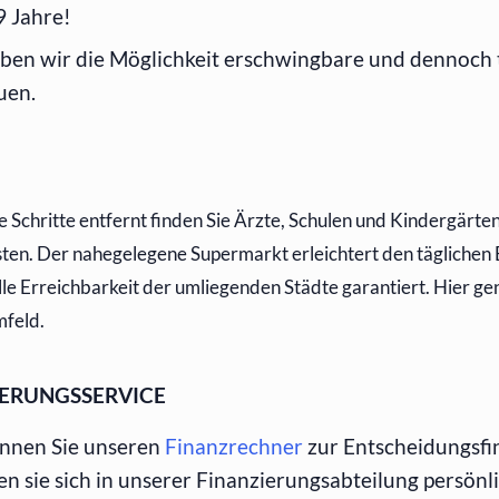
9 Jahre!
ben wir die Möglichkeit erschwingbare und dennoch 
auen.
 Schritte entfernt finden Sie Ärzte, Schulen und Kindergärten
ten. Der nahegelegene Supermarkt erleichtert den täglichen
lle Erreichbarkeit der umliegenden Städte garantiert. Hier g
mfeld.
IERUNGSSERVICE
nnen Sie unseren
Finanzrechner
zur Entscheidungsfi
en sie sich in unserer Finanzierungsabteilung persönl