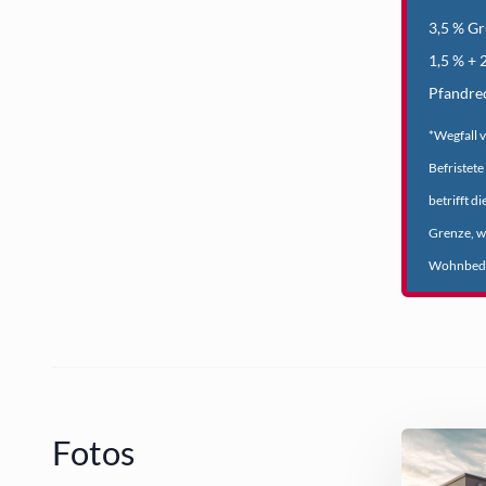
3,5 % G
1,5 % + 
Pfandrec
*Wegfall 
Befristet
betrifft 
Grenze, w
Wohnbedü
Fotos